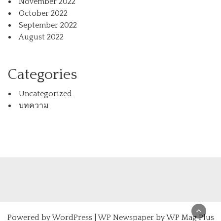
November 2022
October 2022
September 2022
August 2022
Categories
Uncategorized
บทความ
Powered by
WordPress
|
WP Newspaper by WP Mag Plus