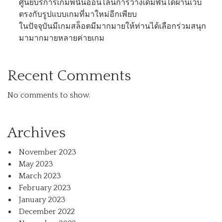
ศูนย์บริการเกมพนันออนไลน์การวางเดิมพันได้ผ่านเว็บ
ตรงกับรูปแบบเกมที่มาใหม่อีกเพียบ
ในปัจจุบันมีเกมสล็อตมีมากมายให้ท่านได้เลือกร่วมสนุก
มามากมายหลายค่ายเกม
Recent Comments
No comments to show.
Archives
November 2023
May 2023
March 2023
February 2023
January 2023
December 2022