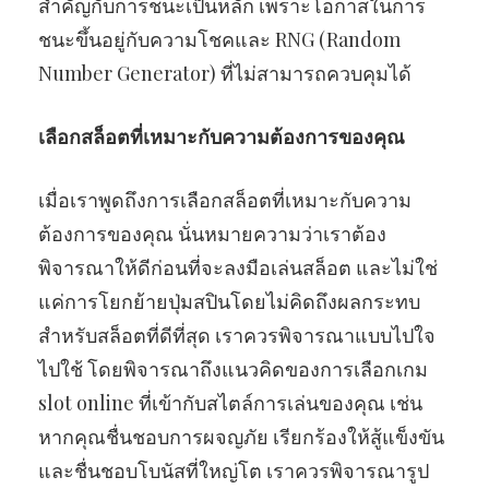
สำคัญกับการชนะเป็นหลัก เพราะโอกาสในการ
ชนะขึ้นอยู่กับความโชคและ RNG (Random
Number Generator) ที่ไม่สามารถควบคุมได้
เลือกสล็อตที่เหมาะกับความต้องการของคุณ
เมื่อเราพูดถึงการเลือกสล็อตที่เหมาะกับความ
ต้องการของคุณ นั่นหมายความว่าเราต้อง
พิจารณาให้ดีก่อนที่จะลงมือเล่นสล็อต และไม่ใช่
แค่การโยกย้ายปุ่มสปินโดยไม่คิดถึงผลกระทบ
สำหรับสล็อตที่ดีที่สุด เราควรพิจารณาแบบไปใจ
ไปใช้ โดยพิจารณาถึงแนวคิดของการเลือกเกม
slot online ที่เข้ากับสไตล์การเล่นของคุณ เช่น
หากคุณชื่นชอบการผจญภัย เรียกร้องให้สู้แข็งขัน
และชื่นชอบโบนัสที่ใหญ่โต เราควรพิจารณารูป