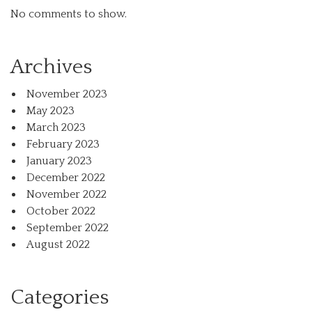
No comments to show.
Archives
November 2023
May 2023
March 2023
February 2023
January 2023
December 2022
November 2022
October 2022
September 2022
August 2022
Categories