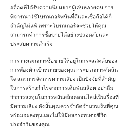
สล็อตที่ได้รับความนิยมจากผู้เล่นหลายคน การ
พิจารณาใช้โบรกเกอร์พนันที่ดีและเชื่อถือได้ก็
สำคัญไม่แพ้ เพราะโบรกเกอร์จะช่วยให้คุณ
สามารถทำการซื้อขายได้อย่างปลอดภัยและ
ประสบความสำเร็จ
การวางแผนการซื้อขายให้อยู่ในกระแสตลับของ
การพ้องตัว เป้าหมายของคุณ กระบวนการตัดสิน
ใจ และการจัดการความเสี่ยง เป็นปัจจัยที่สำคัญ
ในการสร้างกำไรจากการเดิมพันสล็อต อย่าลืม
ว่าการลงทุนในการพนันสล็อตออนไลน์เป็นเรื่องที่
มีความเสี่ยง ดังนั้นคุณควรจำกัดจำนวนเงินที่คุณ
พร้อมจะลงทุนและไม่ให้มีผลกระทบต่อชีวิต
ประจำวันของคุณ