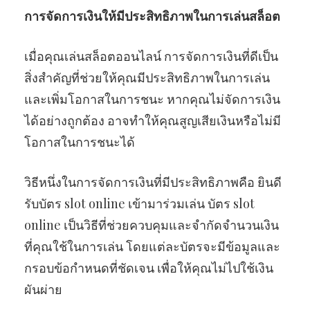
การจัดการเงินให้มีประสิทธิภาพในการเล่นสล็อต
เมื่อคุณเล่นสล็อตออนไลน์ การจัดการเงินที่ดีเป็น
สิ่งสำคัญที่ช่วยให้คุณมีประสิทธิภาพในการเล่น
และเพิ่มโอกาสในการชนะ หากคุณไม่จัดการเงิน
ได้อย่างถูกต้อง อาจทำให้คุณสูญเสียเงินหรือไม่มี
โอกาสในการชนะได้
วิธีหนึ่งในการจัดการเงินที่มีประสิทธิภาพคือ ยินดี
รับบัตร slot online เข้ามาร่วมเล่น บัตร slot
online เป็นวิธีที่ช่วยควบคุมและจำกัดจำนวนเงิน
ที่คุณใช้ในการเล่น โดยแต่ละบัตรจะมีข้อมูลและ
กรอบข้อกำหนดที่ชัดเจน เพื่อให้คุณไม่ไปใช้เงิน
ผันผ่าย