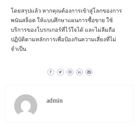
โดยสรุปแล้ว หากคุณต้องการเข้าสู่โลกของการ
พนันสล็อต ให้แบบศึกษาแผนการซื้อขาย ใช้
บริการของโบรกเกอร์ที่ไว้ใจได้ และไม่ลืมถือ
ปฏิบัติตามหลักการเพื่อป้องกันความเสี่ยงที่ไม่
จำเป็น
admin