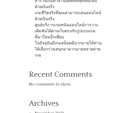
สำรวจเกมคาสิโนสดที่ดีที่สุดเพื่อเล่น
ด้วยเงินจริง
เกมชีวิตจริงที่คุณสามารถเล่นออนไลน์
ด้วยเงินจริง
ศูนย์บริการเกมพนันออนไลน์การวาง
เดิมพันได้ผ่านเว็บตรงกับรูปแบบเกม
ที่มาใหม่อีกเพียบ
ในปัจจุบันมีเกมสล็อตมีมากมายให้ท่าน
ได้เลือกร่วมสนุกมามากมายหลายค่าย
เกม
Recent Comments
No comments to show.
Archives